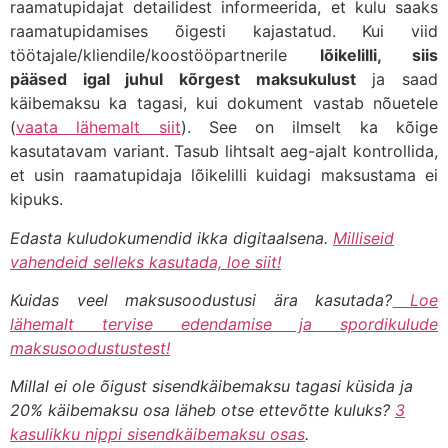
raamatupidajat detailidest informeerida, et kulu saaks
raamatupidamises õigesti kajastatud. Kui viid
töötajale/kliendile/koostööpartnerile
lõikelilli, siis
pääsed igal juhul kõrgest maksukulust
ja saad
käibemaksu ka tagasi, kui dokument vastab nõuetele
(
vaata lähemalt siit
). See on ilmselt ka kõige
kasutatavam variant. Tasub lihtsalt aeg-ajalt kontrollida,
et usin raamatupidaja lõikelilli kuidagi maksustama ei
kipuks.
Edasta kuludokumendid ikka digitaalsena.
Milliseid
vahendeid selleks kasutada, loe siit!
Kuidas veel maksusoodustusi ära kasutada?
Loe
lähemalt tervise edendamise ja spordikulude
maksusoodustustest!
Millal ei ole õigust sisendkäibemaksu tagasi küsida ja
20% käibemaksu osa läheb otse ettevõtte kuluks?
3
kasulikku nippi sisendkäibemaksu osas
.