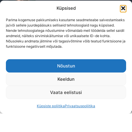
Küpsised
Parima kogemuse pakkumiseks kasutame seadmeteabe salvestamiseks
ja/või sellele juurdepääsuks selliseid tehnoloogiaid nagu küpsised.
Nende tehnoloogiatega nõustumine võimaldab meil töödelda sellel saidil
andmeid, näiteks sirvimiskäitumise või unikaalsete ID-de kohta.
Martin Esinurm
Nõusoleku andmata jätmine või tagasivõtmine võib teatud funktsioone ja
Tegevjuht
funktsioone negatiivselt mõjutada.
NORDFINANCE OÜ (10392283)
E-post:
martin@nordfinance.ee
Nõustun
Telefon:
+372 56 50 32 25
Keeldun
Broneeri kohtumine
Vaata eelistusi
Küpsiste poliitika
Privaatsuspoliitika