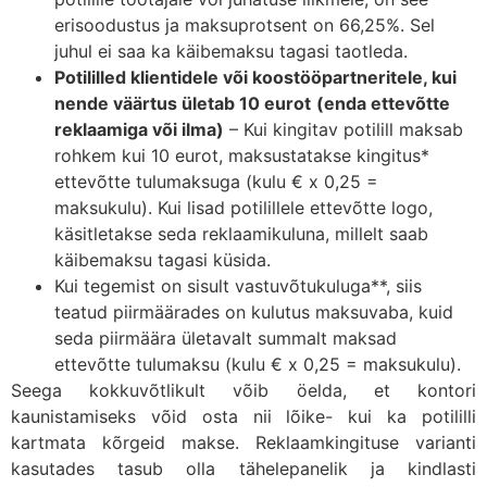
erisoodustus ja maksuprotsent on 66,25%. Sel
juhul ei saa ka käibemaksu tagasi taotleda.
Potililled klientidele või koostööpartneritele, kui
nende väärtus ületab 10 eurot
(enda ettevõtte
reklaamiga või ilma)
– Kui kingitav potilill maksab
rohkem kui 10 eurot, maksustatakse kingitus*
ettevõtte tulumaksuga (kulu € x 0,25 =
maksukulu). Kui lisad potilillele ettevõtte logo,
käsitletakse seda reklaamikuluna, millelt saab
käibemaksu tagasi küsida.
Kui tegemist on sisult vastuvõtukuluga**, siis
teatud piirmäärades on kulutus maksuvaba, kuid
seda piirmäära ületavalt summalt maksad
ettevõtte tulumaksu (kulu € x 0,25 = maksukulu).
Seega kokkuvõtlikult võib öelda, et kontori
kaunistamiseks võid osta nii lõike- kui ka potililli
kartmata kõrgeid makse. Reklaamkingituse varianti
kasutades tasub olla tähelepanelik ja kindlasti