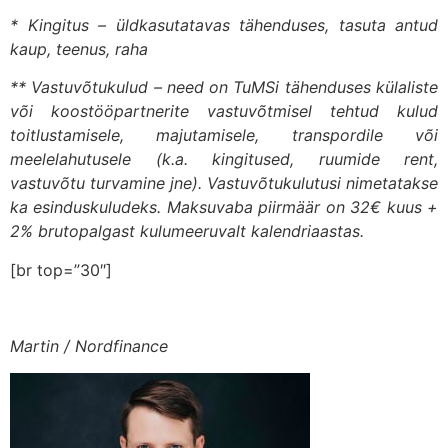
* Kingitus – üldkasutatavas tähenduses, tasuta antud
kaup, teenus, raha
** Vastuvõtukulud – need on TuMSi tähenduses külaliste
või koostööpartnerite vastuvõtmisel tehtud kulud
toitlustamisele, majutamisele, transpordile või
meelelahutusele (k.a. kingitused, ruumide rent,
vastuvõtu turvamine jne). Vastuvõtukulutusi nimetatakse
ka esinduskuludeks. Maksuvaba piirmäär on 32€ kuus +
2% brutopalgast kulumeeruvalt kalendriaastas.
[br top=”30″]
Martin / Nordfinance