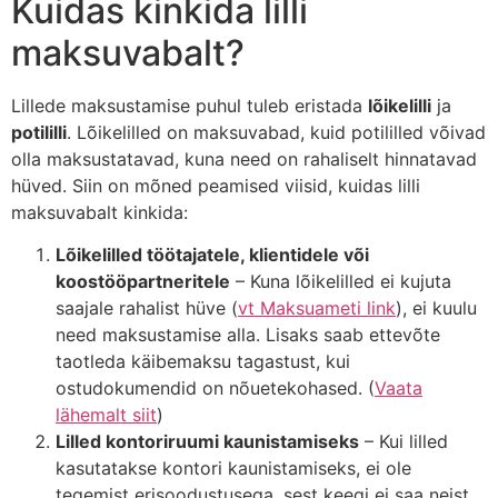
Kuidas kinkida lilli
maksuvabalt?
Lillede maksustamise puhul tuleb eristada
lõikelilli
ja
potililli
. Lõikelilled on maksuvabad, kuid potililled võivad
olla maksustatavad, kuna need on rahaliselt hinnatavad
hüved. Siin on mõned peamised viisid, kuidas lilli
maksuvabalt kinkida:
Lõikelilled töötajatele, klientidele või
koostööpartneritele
– Kuna lõikelilled ei kujuta
saajale rahalist hüve
(
vt Maksuameti link
)
, ei kuulu
need maksustamise alla. Lisaks saab ettevõte
taotleda käibemaksu tagastust, kui
ostudokumendid on nõuetekohased. (
Vaata
lähemalt siit
)
Lilled kontoriruumi kaunistamiseks
– Kui lilled
kasutatakse kontori kaunistamiseks, ei ole
tegemist erisoodustusega, sest keegi ei saa neist