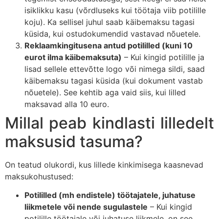
isiklikku kasu (võrdluseks kui töötaja viib potilille
koju). Ka sellisel juhul saab käibemaksu tagasi
küsida, kui ostudokumendid vastavad nõuetele.
Reklaamkingitusena antud potililled (kuni 10
eurot ilma käibemaksuta)
– Kui kingid potilille ja
lisad sellele ettevõtte logo või nimega sildi, saad
käibemaksu tagasi küsida (kui dokument vastab
nõuetele). See kehtib aga vaid siis, kui lilled
maksavad alla 10 euro.
Millal peab kindlasti lilledelt
maksusid tasuma?
On teatud olukordi, kus lillede kinkimisega kaasnevad
maksukohustused:
Potililled (mh endistele) töötajatele, juhatuse
liikmetele või nende sugulastele
– Kui kingid
potilille töötajale või juhatuse liikmele, on see