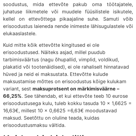
soodustus, mida ettevõte pakub oma töötajatele,
juhatuse liikmetele või muudele füüsilistele isikutele,
kellel on ettevõttega pikaajaline suhe. Samuti võib
erisoodustus laieneda nende inimeste lähisugulastele või
elukaaslastele.
Kuid mitte kõik ettevõtte kingitused ei ole
erisoodustused. Näiteks asjad, millel puudub
tarbimisväärtus (nagu õhupallid, vimplid, voldikud,
plakatid või tootenäidised), ei ole rahaliselt hinnatavad
hüved ja neid ei maksustata. Ettevõtte kulude
maksustamise mõttes on erisoodustus kõige kulukam
variant, sest
maksuprotsent on märkimisväärne –
66,25%
. See tähendab, et kui ettevõte teeb 10 eurose
erisoodustusega kulu, tuleb kokku tasuda 10 x 1,6625 =
16,63€, millest 10 x 0,6625 =6,63€ moodustavad
maksud. Seetõttu on oluline teada, kuidas
erisoodustusmaksu vältida.