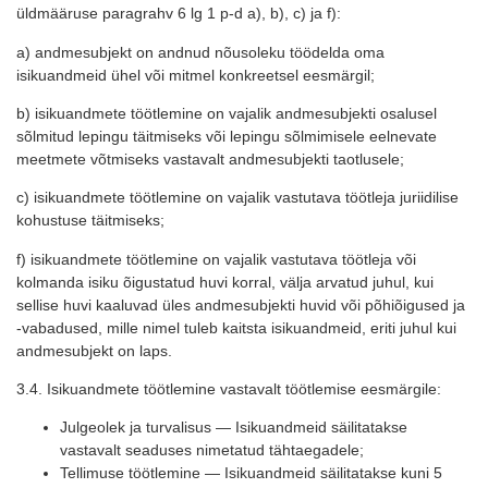
üldmääruse paragrahv 6 lg 1 p-d a), b), c) ja f):
a) andmesubjekt on andnud nõusoleku töödelda oma
isikuandmeid ühel või mitmel konkreetsel eesmärgil;
b) isikuandmete töötlemine on vajalik andmesubjekti osalusel
sõlmitud lepingu täitmiseks või lepingu sõlmimisele eelnevate
meetmete võtmiseks vastavalt andmesubjekti taotlusele;
c) isikuandmete töötlemine on vajalik vastutava töötleja juriidilise
kohustuse täitmiseks;
f) isikuandmete töötlemine on vajalik vastutava töötleja või
kolmanda isiku õigustatud huvi korral, välja arvatud juhul, kui
sellise huvi kaaluvad üles andmesubjekti huvid või põhiõigused ja
-vabadused, mille nimel tuleb kaitsta isikuandmeid, eriti juhul kui
andmesubjekt on laps.
3.4. Isikuandmete töötlemine vastavalt töötlemise eesmärgile:
Julgeolek ja turvalisus — Isikuandmeid säilitatakse
vastavalt seaduses nimetatud tähtaegadele;
Tellimuse töötlemine — Isikuandmeid säilitatakse kuni 5