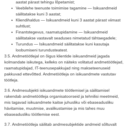
aastat pärast tehingu lõpetamist;
Veebilehe teenuste toimimise tagamine — Isikuandmeid
säilitatakse kuni 3 aastat;
Kliendihaldus — Isikuandmeid kuni 3 aastat pärast viimast
suhtlust;
Finantstegevus, raamatupidamine — Isikuandmeid
säilitatakse vastavalt seaduses nimetatud tähtaegadele;
Turundus — Isikuandmeid säilitatakse kuni kasutaja
loobumiseni turundusteatest.
3.5. Andmetöötlejal on õigus klientide isikuandmeid jagada
kolmandate isikutega, kelleks on näiteks volitatud andmetöötlejad,
raamatupidajad, IT-teenusepakkujad ning makseteenuseid
pakkuvad ettevõtted. Andmetöötleja on isikuandmete vastutav
töötleja.
3.6. Andmesubjekti isikuandmete töötlemisel ja säilitamisel
rakendab andmetöötleja organisatoorseid ja tehnilisi meetmeid,
mis tagavad isikuandmete kaitse juhusliku või ebaseadusliku
hävitamise, muutmise, avalikustamise ja mis tahes muu
ebaseadusliku töötlemise eest.
3.7. Andmetöötleja säilitab andmesubjektide andmeid sõltuvalt