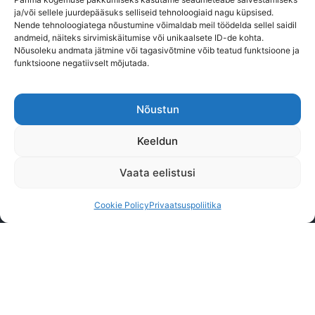
ja/või sellele juurdepääsuks selliseid tehnoloogiaid nagu küpsised.
Nende tehnoloogiatega nõustumine võimaldab meil töödelda sellel saidil
andmeid, näiteks sirvimiskäitumise või unikaalsete ID-de kohta.
Nõusoleku andmata jätmine või tagasivõtmine võib teatud funktsioone ja
funktsioone negatiivselt mõjutada.
Nõustun
Keeldun
Vaata eelistusi
Cookie Policy
Privaatsuspoliitika
I have read and agree.
with privacy policy
*