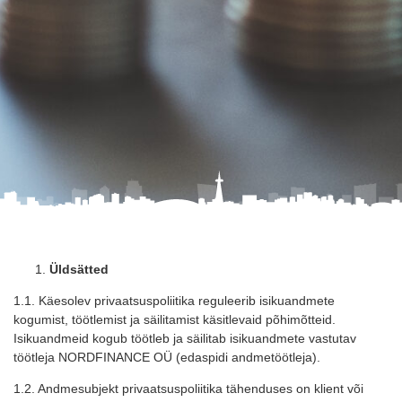
Üldsätted
1.1. Käesolev privaatsuspoliitika reguleerib isikuandmete
kogumist, töötlemist ja säilitamist käsitlevaid põhimõtteid.
Isikuandmeid kogub töötleb ja säilitab isikuandmete vastutav
töötleja NORDFINANCE OÜ (edaspidi andmetöötleja).
1.2. Andmesubjekt privaatsuspoliitika tähenduses on klient või