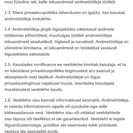
muu füüsiline isik, kelle isikuandmeid andmetöötleja töötleb.
1.3. Klient privaatsuspoliitika tähenduses on igaüks, kes kasutab
andmetöötleja kodulehte.
1.4. Andmetöötleja järgib õigusaktides sätestatud andmete
töötlemise põhimõtteid, muuhulgas töötleb andmetöötleja
isikuandmeid seaduslikult, õiglaselt ja turvaliselt. Andmetöötleja on
võimeline kinnitama, et isikuandmeid on töödeldud vastavalt
õigusaktides sätestatule.
1.5. Kasutades
nordfinance.ee
veebilehte kinnitab kasutaja, et ta
on käesoleva privaatsuspoliitika tingimustest aru saanud ja
aktsepteerib neid täielikult. Andmetöötlejal on õigus
privaatsustingimusi vajadusel muuta, teavitades kasutajaid
muudatustest veebilehe kaudu.
1.6. Veebilehe sisu kannab informatiivset eesmärki. Andmetöötleja
ei vastuta informatsiooni vigade või puuduste ega selle
kättesaadavuse eest. Veebilehe sisu või viidatud veebilehtede
sisu täpsus või täielikkus ei ole garanteeritud. Veebileht ei tegele
õigusnõustamisega; juriidilise abi saamiseks tuleb pöörduda
vastava ala spetsialisti poole.