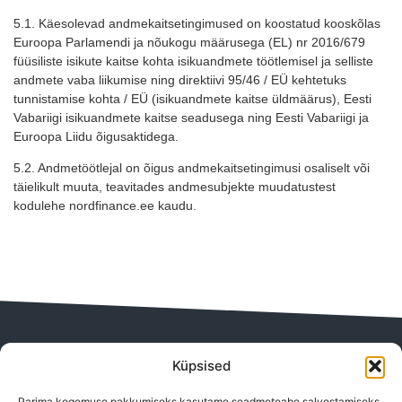
5.1. Käesolevad andmekaitsetingimused on koostatud kooskõlas
Euroopa Parlamendi ja nõukogu määrusega (EL) nr 2016/679
füüsiliste isikute kaitse kohta isikuandmete töötlemisel ja selliste
andmete vaba liikumise ning direktiivi 95/46 / EÜ kehtetuks
tunnistamise kohta / EÜ (isikuandmete kaitse üldmäärus), Eesti
Vabariigi isikuandmete kaitse seadusega ning Eesti Vabariigi ja
Euroopa Liidu õigusaktidega.
5.2. Andmetöötlejal on õigus andmekaitsetingimusi osaliselt või
täielikult muuta, teavitades andmesubjekte muudatustest
kodulehe
nordfinance.ee
kaudu.
Contact us
Küpsised
Parima kogemuse pakkumiseks kasutame seadmeteabe salvestamiseks