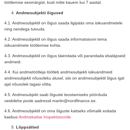
töötlemise eesmärgist, kuid mitte kauem kui
7
aastat.
Andmesubjekti õigused
4.1. Andmesubjektil on õigus saada ligipääs oma isikuandmetele
ning nendega tutvuda.
4.2. Andmesubjektil on õigus saada informatsiooni tema
isikuandmete töötlemise kohta.
4.3. Andmesubjektil on õigus täiendada või parandada ebatäpseid
andmeid.
4.4. Kui andmetöötleja töötleb andmesubjekti isikuandmeid
andmesubjekti nõusoleku alusel, siis on andmesubjektil õigus igal
ajal nõusolek tagasi võtta.
4.5. Andmesubjekt saab õiguste teostamiseks pöörduda
veebilehe poole aadressil
martin@nordfinance.ee.
4.6. Andmesubjektil on oma õiguste kaitseks võimalik esitada
kaebus
Andmekaitse Inspektsioonile
.
Lõppsätted