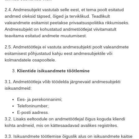
2.4. Andmesubjekt vastutab selle eest, et tema poolt esitatud
andmed oleksid täpsed, õiged ja terviklikud. Teadlikult
valeandmete esitamist peetakse privaatsuspoliitika rikkumiseks.
Andmesubjekt on kohustatud andmetöötlejat viivitamatult
teavitama esitatud andmete muutumisest.
2.5. Andmetöötleja ei vastuta andmesubjekti poolt valeandmete
esitamisest põhjustatud kahju eest andmesubjektile või
kolmandatele osapooltele.
Klientide isikuandmete töötlemine
3.1. Andmetöötleja võib töödelda järgnevaid andmesubjekti
isikuandmeid:
Ees- ja perekonnanimi;
Telefoninumber;
E-posti aadress.
3.2. Lisaks eeltoodule on andmetöötlejal õigus koguda kliendi
kohta andmeid, mis on kättesaadavad avalikes registrites.
3.3. Isikuandmete töötlemise õiguslik alus on isikuandmete kaitse